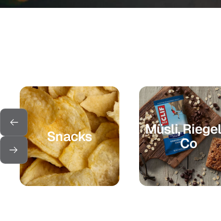
Müsli, Riegel
Zurück
Snacks
Co
Weiter