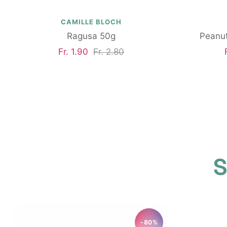
CAMILLE BLOCH
Ragusa 50g
Peanut
Angebotspreis
Regulärer
Fr. 1.90
Fr. 2.80
Preis
S
-80%