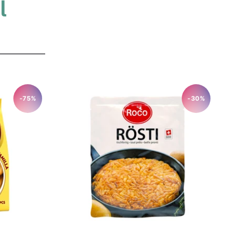
l
-75%
-30%