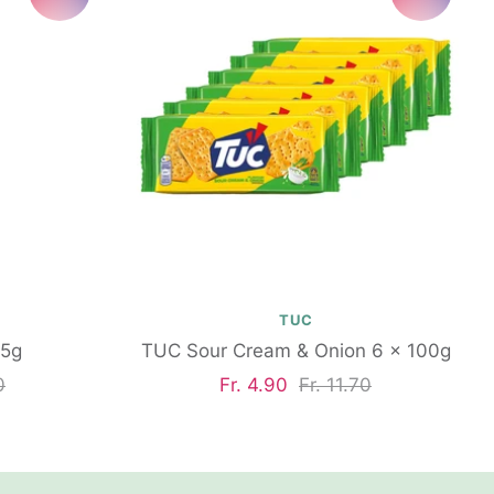
TUC
65g
TUC Sour Cream & Onion 6 x 100g
rer
Angebotspreis
Regulärer
0
Fr. 4.90
Fr. 11.70
Preis