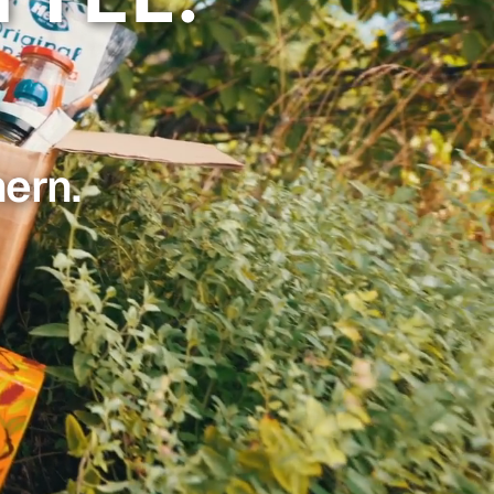
.
hern.