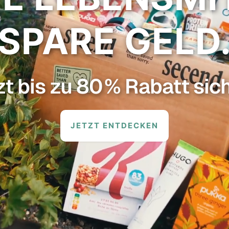
SPARE GELD
t bis zu 80 % Rabatt sic
JETZT ENTDECKEN