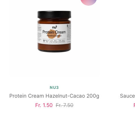
NU3
Protein Cream Hazelnut-Cacao 200g
Sauce
Angebotspreis
Regulärer
Fr. 1.50
Fr. 7.50
Preis