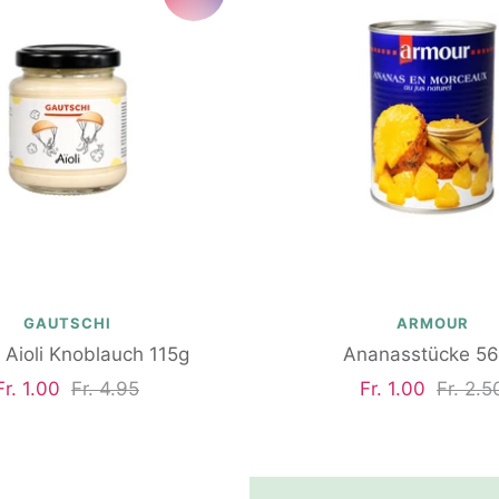
GAUTSCHI
ARMOUR
 Aioli Knoblauch 115g
Ananasstücke 5
Angebotspreis
Regulärer
Angebotspreis
Regulä
Fr. 1.00
Fr. 4.95
Fr. 1.00
Fr. 2.5
Preis
Preis