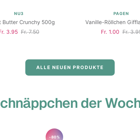
NU3
PAGEN
 Butter Crunchy 500g
Vanille-Röllchen Giffl
Angebotspreis
Regulärer
Angebotspreis
Regulä
Fr. 3.95
Fr. 7.50
Fr. 1.00
Fr. 3.9
Preis
Preis
ALLE NEUEN PRODUKTE
chnäppchen der Woc
-80%