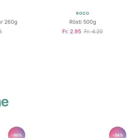
ROCO
ar 260g
Rösti 500g
rer
Angebotspreis
Regulärer
5
Fr. 2.95
Fr. 4.20
Preis
he
-60%
-58%