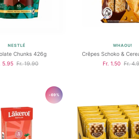
NESTLÉ
WHAOU!
olate Chunks 426g
Crêpes Schoko & Cerea
gebotspreis
Regulärer
Angebotspreis
Regul
. 5.95
Fr. 19.90
Fr. 1.50
Fr. 4.
Preis
Preis
-69%