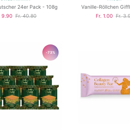
utscher 24er Pack - 108g
Vanille-Röllchen Giff
gebotspreis
Regulärer
Angebotspreis
Regul
. 9.90
Fr. 40.80
Fr. 1.00
Fr. 3.
Preis
Preis
-73%