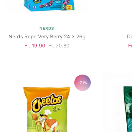
NERDS
Nerds Rope Very Berry 24 x 26g
D
Angebotspreis
Regulärer
A
Fr. 19.90
Fr. 70.80
F
Preis
-71%