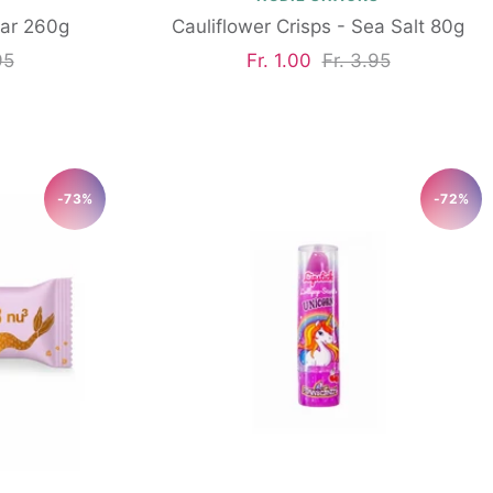
lar 260g
Cauliflower Crisps - Sea Salt 80g
ärer
Angebotspreis
Regulärer
95
Fr. 1.00
Fr. 3.95
Preis
-73%
-72%