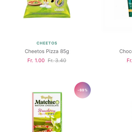
CHEETOS
Cheetos Pizza 85g
Choc
Angebotspreis
Regulärer
An
Fr. 1.00
Fr. 3.40
Fr
Preis
-69%