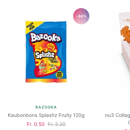
-84%
BAZOOKA
Kaubonbons Splashz Fruity 120g
nu3 Colla
Angebotspreis
Regulärer
Fr. 0.50
Fr. 3.20