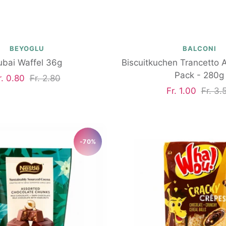
BEYOGLU
BALCONI
ubai Waffel 36g
Biscuitkuchen Trancetto 
Pack - 280g
ngebotspreis
Regulärer
r. 0.80
Fr. 2.80
Angebotspreis
Regul
Fr. 1.00
Fr. 3.
Preis
Preis
-70%