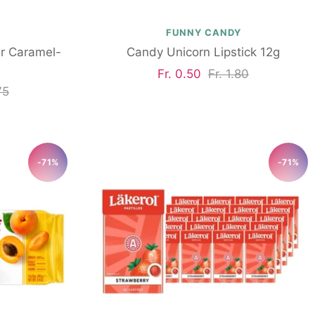
FUNNY CANDY
r Caramel-
Candy Unicorn Lipstick 12g
Angebotspreis
Regulärer
Fr. 0.50
Fr. 1.80
ärer
75
Preis
-71%
-71%