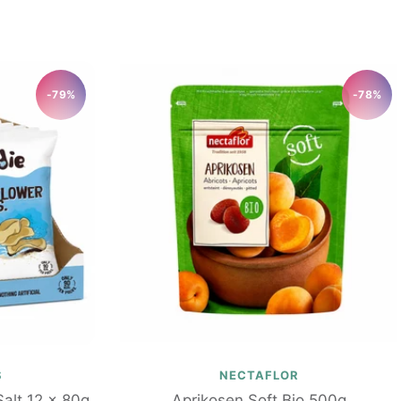
Preis
-79%
-78%
S
NECTAFLOR
Salt 12 x 80g
Aprikosen Soft Bio 500g