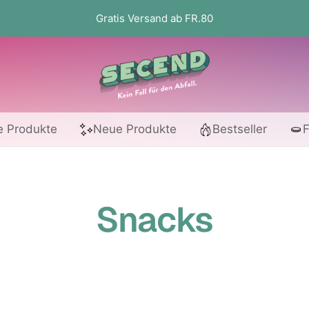
Gratis Versand ab FR.80
Secend.ch
e Produkte
Neue Produkte
Bestseller
F
Snacks