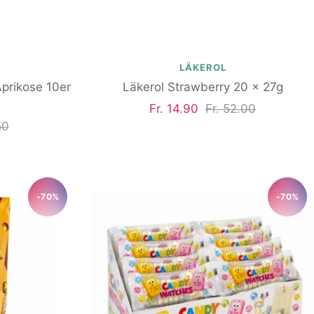
LÄKEROL
Aprikose 10er
Läkerol Strawberry 20 x 27g
Angebotspreis
Regulärer
Fr. 14.90
Fr. 52.00
ärer
50
Preis
-70%
-70%