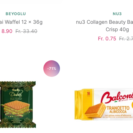
BEYOGLU
NU3
i Waffel 12 x 36g
nu3 Collagen Beauty Ba
Crisp 40g
gebotspreis
Regulärer
. 8.90
Fr. 33.40
Angebotspreis
Regul
Fr. 0.75
Fr. 2.
Preis
Preis
-71%