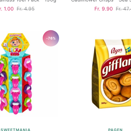
ngebotspreis
Regulärer
Angebotspreis
Regulä
r. 1.00
Fr. 4.95
Fr. 9.90
Fr. 47
Preis
Preis
-76%
SWEETMANIA
PAGEN