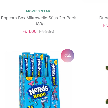
MOVIES STAR
Popcorn Box Mikrowelle Süss 2er Pack
Duba
- 180g
An
Fr
Angebotspreis
Regulärer
Fr. 1.00
Fr. 3.90
Preis
-72%