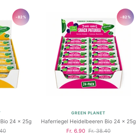
-82%
-82%
T
GREEN PLANET
 Bio 24 x 25g
Haferriegel Heidelbeeren Bio 24 x 25g
rer
Angebotspreis
Regulärer
.40
Fr. 6.90
Fr. 38.40