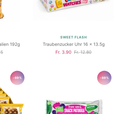
SWEET FLASH
lien 192g
Traubenzucker Uhr 16 x 13.5g
ärer
Angebotspreis
Regulärer
95
Fr. 3.90
Fr. 12.80
Preis
-69%
-69%