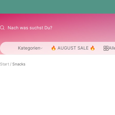
Direkt
zum
Inhalt
Kategorien
🔥 AUGUST SALE 🔥
All
Start
Snacks