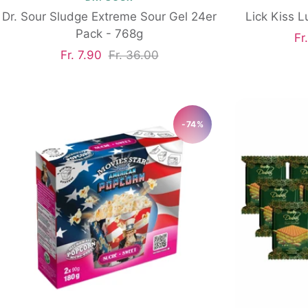
Dr. Sour Sludge Extreme Sour Gel 24er
Lick Kiss L
Pack - 768g
An
Fr
Angebotspreis
Regulärer
Fr. 7.90
Fr. 36.00
Preis
-74%