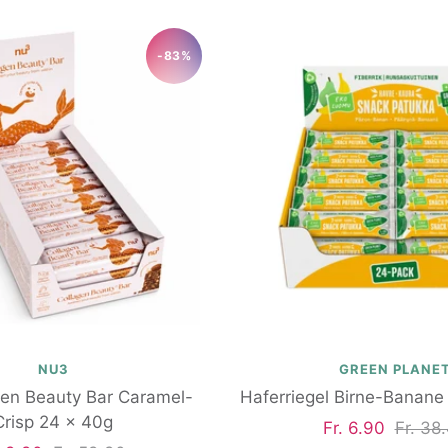
-83%
NU3
GREEN PLANE
gen Beauty Bar Caramel-
Haferriegel Birne-Banane
Crisp 24 x 40g
Angebotspreis
Regulä
Fr. 6.90
Fr. 38