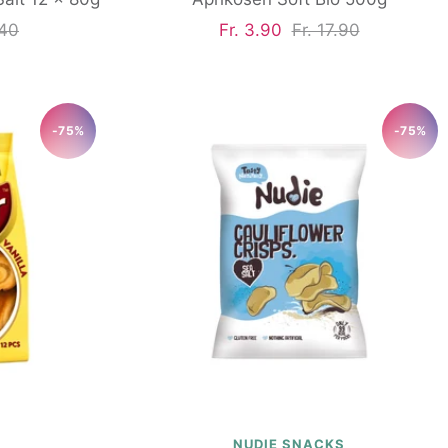
rer
Angebotspreis
Regulärer
.40
Fr. 3.90
Fr. 17.90
Preis
-75%
-75%
NUDIE SNACKS