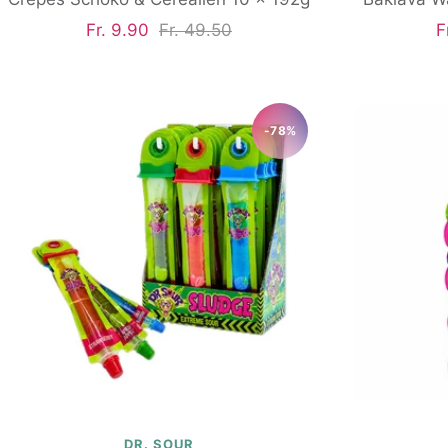
Angebotspreis
Regulärer
A
Fr. 9.90
Fr. 49.50
F
Preis
-78%
DR. SOUR