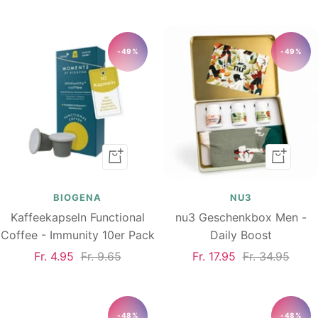
Preis
-49%
-49%
In
In
den
den
Warenkorb
Warenk
BIOGENA
NU3
Kaffeekapseln Functional
nu3 Geschenkbox Men -
Coffee - Immunity 10er Pack
Daily Boost
Angebotspreis
Regulärer
Angebotspreis
Regulärer
Fr. 4.95
Fr. 9.65
Fr. 17.95
Fr. 34.95
Preis
Preis
-48%
-48%