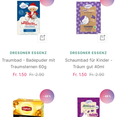
In
In
den
den
Warenkorb
Warenk
DRESDNER ESSENZ
DRESDNER ESSENZ
Traumbad - Badepuder mit
Schaumbad für Kinder -
Traumsternen 60g
Träum gut 40ml
Angebotspreis
Regulärer
Angebotspreis
Regulärer
Fr. 1.50
Fr. 2.90
Fr. 1.50
Fr. 2.90
Preis
Preis
-48%
-48%