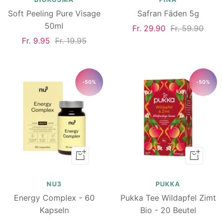
Soft Peeling Pure Visage
Safran Fäden 5g
50ml
Angebotspreis
Regulärer
Fr. 29.90
Fr. 59.90
Angebotspreis
Regulärer
Fr. 9.95
Fr. 19.95
Preis
Preis
-50%
-50%
In
In
den
den
Warenkorb
Warenk
NU3
PUKKA
Energy Complex - 60
Pukka Tee Wildapfel Zimt
Kapseln
Bio - 20 Beutel