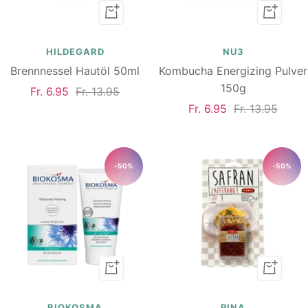
In
In
den
den
Warenkorb
Warenk
HILDEGARD
NU3
Brennnessel Hautöl 50ml
Kombucha Energizing Pulver
150g
Angebotspreis
Regulärer
Fr. 6.95
Fr. 13.95
Angebotspreis
Regulärer
Fr. 6.95
Fr. 13.95
Preis
Preis
-50%
-50%
In
In
den
den
Warenkorb
Warenk
BIOKOSMA
PINA