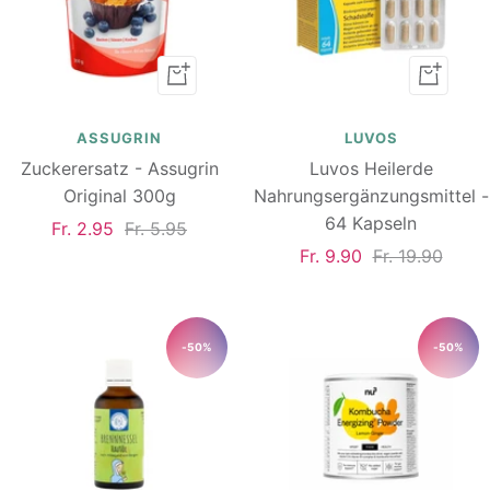
In
In
den
den
Warenkorb
Warenk
ASSUGRIN
LUVOS
Zuckerersatz - Assugrin
Luvos Heilerde
Original 300g
Nahrungsergänzungsmittel -
64 Kapseln
Angebotspreis
Regulärer
Fr. 2.95
Fr. 5.95
Angebotspreis
Regulärer
Fr. 9.90
Fr. 19.90
Preis
Preis
-50%
-50%