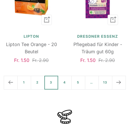
In
In
den
den
Warenkorb
Warenk
LIPTON
DRESDNER ESSENZ
Lipton Tee Orange - 20
Pflegebad für Kinder -
Beutel
Träum gut 60g
Angebotspreis
Regulärer
Angebotspreis
Regulärer
Fr. 1.50
Fr. 2.90
Fr. 1.50
Fr. 2.90
Preis
Preis
1
2
3
4
5
…
13