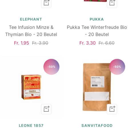
In
In
den
den
Warenkorb
Warenk
ELEPHANT
PUKKA
Tee Infusion Minze &
Pukka Tee Winterfreude Bio
Thymian Bio - 20 Beutel
- 20 Beutel
Angebotspreis
Regulärer
Angebotspreis
Regulärer
Fr. 1.95
Fr. 3.90
Fr. 3.30
Fr. 6.60
Preis
Preis
-50%
-50%
In
In
den
den
Warenkorb
Warenk
LEONE 1857
SANVITAFOOD