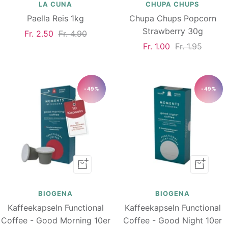
Warenkorb
Warenk
LA CUNA
CHUPA CHUPS
Paella Reis 1kg
Chupa Chups Popcorn
Strawberry 30g
Angebotspreis
Regulärer
Fr. 2.50
Fr. 4.90
Angebotspreis
Regulärer
Fr. 1.00
Fr. 1.95
Preis
Preis
-49%
-49%
In
In
den
den
Warenkorb
Warenk
BIOGENA
BIOGENA
Kaffeekapseln Functional
Kaffeekapseln Functional
Coffee - Good Morning 10er
Coffee - Good Night 10er