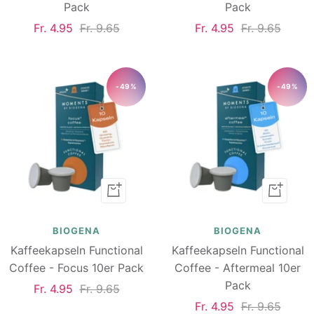
Pack
Pack
Angebotspreis
Regulärer
Angebotspreis
Regulärer
Fr. 4.95
Fr. 9.65
Fr. 4.95
Fr. 9.65
Preis
Preis
-49%
-49%
In
In
den
den
Warenkorb
Warenk
BIOGENA
BIOGENA
Kaffeekapseln Functional
Kaffeekapseln Functional
Coffee - Focus 10er Pack
Coffee - Aftermeal 10er
Pack
Angebotspreis
Regulärer
Fr. 4.95
Fr. 9.65
Angebotspreis
Regulärer
Fr. 4.95
Fr. 9.65
Preis