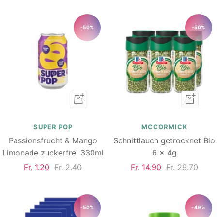
-50%
-50%
In
In
den
den
Warenkorb
Warenk
SUPER POP
MCCORMICK
Passionsfrucht & Mango
Schnittlauch getrocknet Bio
Limonade zuckerfrei 330ml
6 x 4g
Angebotspreis
Regulärer
Angebotspreis
Regulärer
Fr. 1.20
Fr. 2.40
Fr. 14.90
Fr. 29.70
Preis
Preis
-50%
-49%