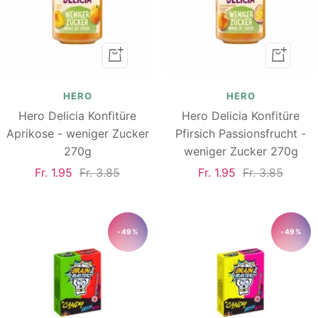
In
In
den
den
Warenkorb
Warenk
HERO
HERO
Hero Delicia Konfitüre
Hero Delicia Konfitüre
Aprikose - weniger Zucker
Pfirsich Passionsfrucht -
270g
weniger Zucker 270g
Angebotspreis
Regulärer
Angebotspreis
Regulärer
Fr. 1.95
Fr. 3.85
Fr. 1.95
Fr. 3.85
Preis
Preis
-49%
-49%