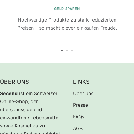
GELD SPAREN
Hochwertige Produkte zu stark reduzierten
Preisen – so macht clever einkaufen Freude.
Zur
Zur
Zur
Slide
Slide
Slide
1
2
3
gehen
gehen
gehen
ÜBER UNS
LINKS
Secend
ist ein Schweizer
Über uns
Online-Shop, der
Presse
überschüssige und
FAQs
einwandfreie Lebensmittel
sowie Kosmetika zu
AGB
günstigen Preisen anbietet