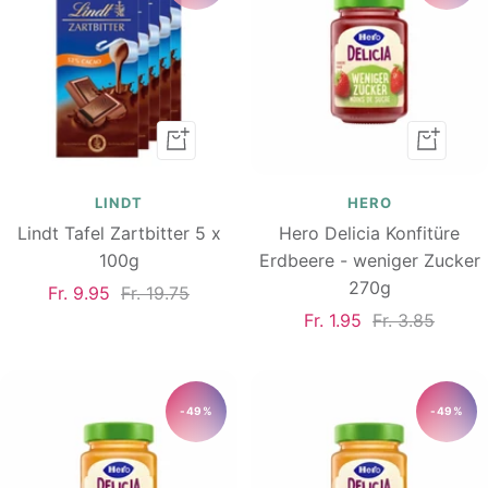
In
In
den
den
Warenkorb
Warenk
LINDT
HERO
Lindt Tafel Zartbitter 5 x
Hero Delicia Konfitüre
100g
Erdbeere - weniger Zucker
270g
Angebotspreis
Regulärer
Fr. 9.95
Fr. 19.75
Angebotspreis
Regulärer
Fr. 1.95
Fr. 3.85
Preis
Preis
-49%
-49%