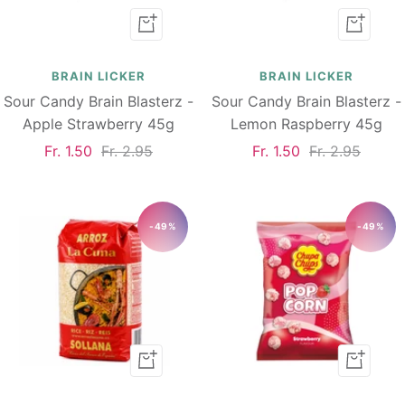
In
In
den
den
Warenkorb
Warenk
BRAIN LICKER
BRAIN LICKER
Sour Candy Brain Blasterz -
Sour Candy Brain Blasterz -
Apple Strawberry 45g
Lemon Raspberry 45g
Angebotspreis
Regulärer
Angebotspreis
Regulärer
Fr. 1.50
Fr. 2.95
Fr. 1.50
Fr. 2.95
Preis
Preis
-49%
-49%
In
In
den
den