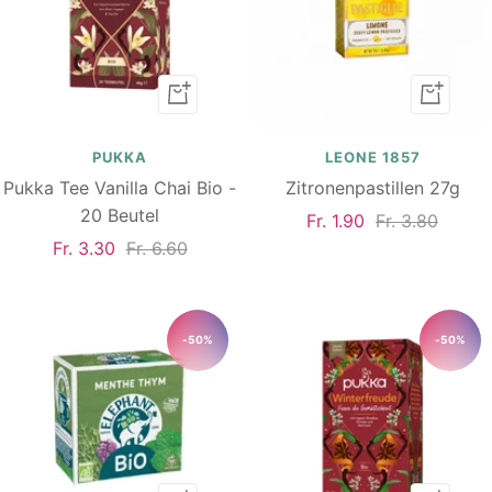
In
In
den
den
Warenkorb
Warenk
PUKKA
LEONE 1857
Pukka Tee Vanilla Chai Bio -
Zitronenpastillen 27g
20 Beutel
Angebotspreis
Regulärer
Fr. 1.90
Fr. 3.80
Angebotspreis
Regulärer
Fr. 3.30
Fr. 6.60
Preis
Preis
-50%
-50%