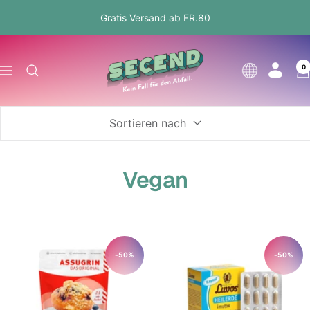
Direkt
Gratis Versand ab FR.80
zum
Inhalt
Secend.ch
0
Sprache
Navigation
Sortieren nach
Vegan
-50%
-50%