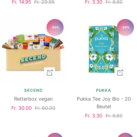
Angebotspreis
Regulärer
Angebotspreis
Regulärer
Fr. 14.95
Fr. 29.95
Fr. 3.30
Fr. 6.60
Preis
Preis
-50%
-50%
In
In
den
den
Warenkorb
Warenk
SECEND
PUKKA
Retterbox vegan
Pukka Tee Joy Bio - 20
Beutel
Angebotspreis
Regulärer
Fr. 30.00
Fr. 60.00
Angebotspreis
Regulärer
Fr. 3.30
Fr. 6.60
Preis
Preis