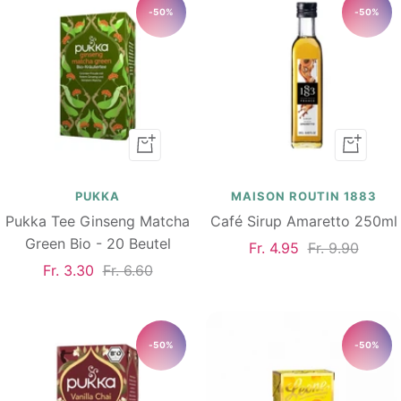
-50%
-50%
In
In
den
den
Warenkorb
Warenk
PUKKA
MAISON ROUTIN 1883
Pukka Tee Ginseng Matcha
Café Sirup Amaretto 250ml
Green Bio - 20 Beutel
Angebotspreis
Regulärer
Fr. 4.95
Fr. 9.90
Angebotspreis
Regulärer
Fr. 3.30
Fr. 6.60
Preis
Preis
-50%
-50%