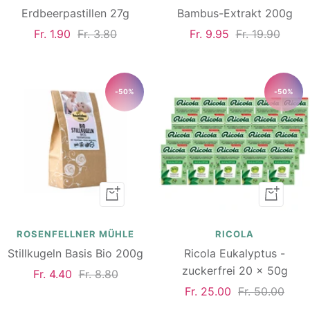
Erdbeerpastillen 27g
Bambus-Extrakt 200g
Angebotspreis
Regulärer
Angebotspreis
Regulärer
Fr. 1.90
Fr. 3.80
Fr. 9.95
Fr. 19.90
Preis
Preis
-50%
-50%
In
In
den
den
Warenkorb
Warenk
ROSENFELLNER MÜHLE
RICOLA
Stillkugeln Basis Bio 200g
Ricola Eukalyptus -
zuckerfrei 20 x 50g
Angebotspreis
Regulärer
Fr. 4.40
Fr. 8.80
Angebotspreis
Regulärer
Fr. 25.00
Fr. 50.00
Preis
Preis