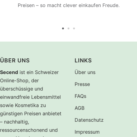
Preisen – so macht clever einkaufen Freude.
Zur
Zur
Zur
Slide
Slide
Slide
1
2
3
gehen
gehen
gehen
ÜBER UNS
LINKS
Secend
ist ein Schweizer
Über uns
Online-Shop, der
Presse
überschüssige und
FAQs
einwandfreie Lebensmittel
sowie Kosmetika zu
AGB
günstigen Preisen anbietet
Datenschutz
– nachhaltig,
ressourcenschonend und
Impressum