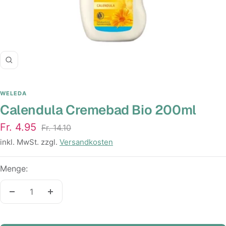
Zoom
WELEDA
Calendula Cremebad Bio 200ml
Angebotspreis
Fr. 4.95
Regulärer
Fr. 14.10
Preis
inkl. MwSt. zzgl.
Versandkosten
Menge:
Menge
Menge
verringern
erhöhen