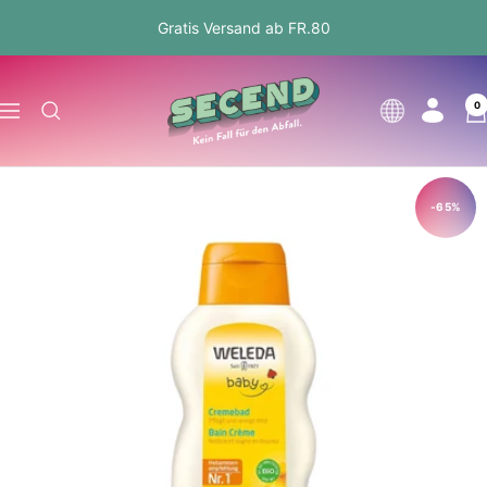
Direkt
Gratis Versand ab FR.80
zum
Inhalt
Secend.ch
0
Sprache
Navigation
-65%