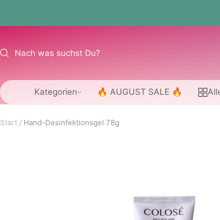
Direkt
zum
Inhalt
Kategorien
🔥 AUGUST SALE 🔥
All
Start
Hand-Desinfektionsgel 78g