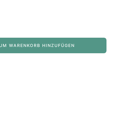
ge
öhen
UM WARENKORB HINZUFÜGEN