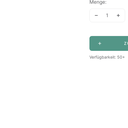
Menge:
Menge
Men
verringern
erh
Z
Verfügbarkeit: 50+