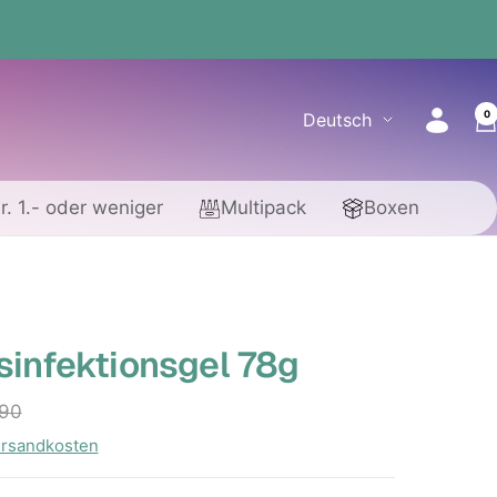
0
Sprache
Deutsch
r. 1.- oder weniger
Multipack
Boxen
infektionsgel 78g
eis
ärer
.90
rsandkosten