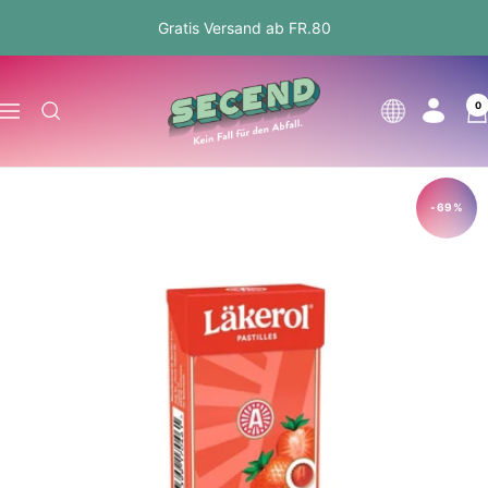
Direkt
Gratis Versand ab FR.80
zum
Inhalt
Secend.ch
0
Sprache
Navigation
-69%