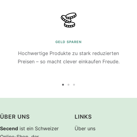
GELD SPAREN
Hochwertige Produkte zu stark reduzierten
Preisen – so macht clever einkaufen Freude.
Zur
Zur
Zur
Slide
Slide
Slide
1
2
3
gehen
gehen
gehen
ÜBER UNS
LINKS
Secend
ist ein Schweizer
Über uns
Online-Shop, der