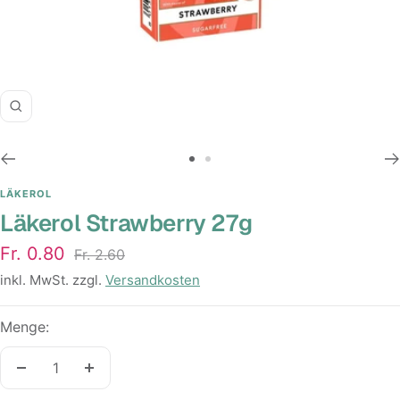
Zoom
Zur
Zur
Slide
Slide
LÄKEROL
Läkerol Strawberry 27g
1
2
gehen
gehen
Angebotspreis
Fr. 0.80
Regulärer
Fr. 2.60
Preis
inkl. MwSt. zzgl.
Versandkosten
Menge:
Menge
Menge