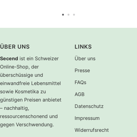
Zur
Zur
Zur
Slide
Slide
Slide
1
2
3
gehen
gehen
gehen
ÜBER UNS
LINKS
Secend
ist ein Schweizer
Über uns
Online-Shop, der
Presse
überschüssige und
FAQs
einwandfreie Lebensmittel
sowie Kosmetika zu
AGB
günstigen Preisen anbietet
Datenschutz
– nachhaltig,
ressourcenschonend und
Impressum
gegen Verschwendung.
Widerrufsrecht