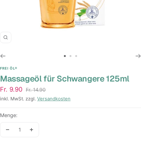
Zoom
Zur
Zur
Zur
Slide
Slide
Slide
FREI ÖL®
Massageöl für Schwangere 125ml
1
2
3
gehen
gehen
gehen
Angebotspreis
Fr. 9.90
Regulärer
Fr. 14.90
Preis
inkl. MwSt. zzgl.
Versandkosten
Menge:
Menge
Menge