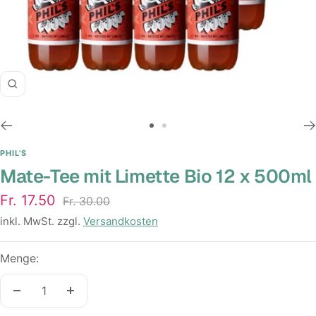
Zoom
Zur
Zur
Slide
Slide
PHIL'S
Mate-Tee mit Limette Bio 12 x 500ml
1
2
gehen
gehen
Angebotspreis
Fr. 17.50
Regulärer
Fr. 30.00
Preis
inkl. MwSt. zzgl.
Versandkosten
Menge:
Menge
Menge