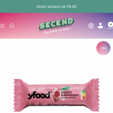
Direkt
Gratis Versand ab FR.80
zum
Inhalt
Secend.ch
0
Sprache
Navigation
-29%