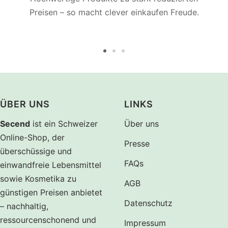
Preisen – so macht clever einkaufen Freude.
Zur
Zur
Zur
Slide
Slide
Slide
1
2
3
gehen
gehen
gehen
ÜBER UNS
LINKS
Secend
ist ein Schweizer
Über uns
Online-Shop, der
Presse
überschüssige und
FAQs
einwandfreie Lebensmittel
sowie Kosmetika zu
AGB
günstigen Preisen anbietet
Datenschutz
– nachhaltig,
ressourcenschonend und
Impressum