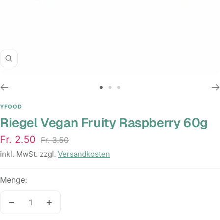
Zoom
Zur
Zur
Zur
Slide
Slide
Slide
YFOOD
Riegel Vegan Fruity Raspberry 60g
1
2
3
gehen
gehen
gehen
Angebotspreis
Fr. 2.50
Regulärer
Fr. 3.50
Preis
inkl. MwSt. zzgl.
Versandkosten
Menge:
Menge
Menge